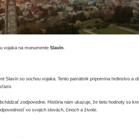
hu vojaka na monumente
Slavín
.
 Slavín so sochou vojaka. Tento pamätník pripomína hrdinstvo a obet
sťami.
obchádzať zodpovedne. História nám ukazuje, že tieto hodnoty sú 
odpovednosť vo svojich slovách, činoch a živote.