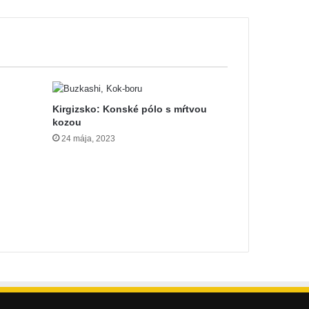
Kirgizsko: Konské pólo s mŕtvou
kozou
24 mája, 2023