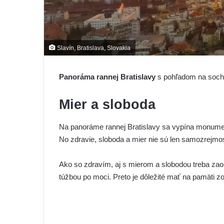
Slavín, Bratislava, Slovakia
Panoráma rannej Bratislavy
s pohľadom na soc
Mier a sloboda
Na panoráme rannej Bratislavy sa vypína monument
No zdravie, sloboda a mier nie sú len samozrejmo
Ako so zdravím, aj s mierom a slobodou treba za
túžbou po moci. Preto je dôležité mať na pamäti z