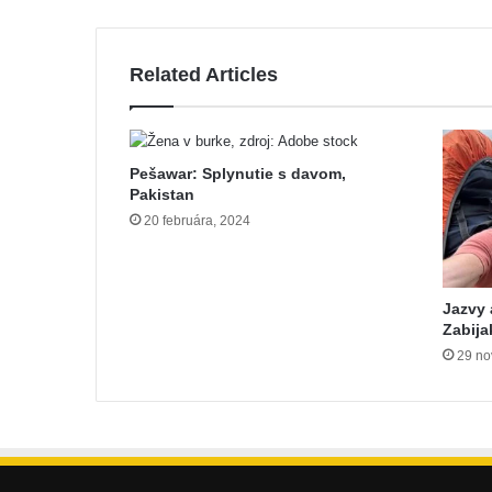
Related Articles
Pešawar: Splynutie s davom,
Pakistan
20 februára, 2024
Jazvy 
Zabija
29 no