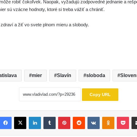
môže robiť čokoľvek. Naopak, vyžadujú zodpovedné jednanie a rešp
ier sú vzácne hodnoty, ktoré si treba vážiť a chrániť.
zdraví a žiť vo svete plnom mieru a slobody.
atislava
mier
Slavín
sloboda
Sloven
Copy URL
Facebook
X
LinkedIn
Tumblr
Pinterest
Reddit
VKontakte
Odnoklassni
Poc