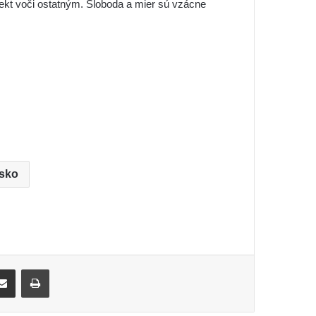
ekt voči ostatným. Sloboda a mier sú vzácne
sko
ki
ket
Share via Email
Print