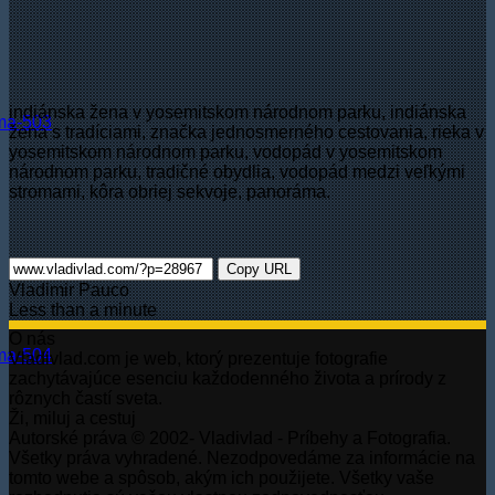
indiánska žena v yosemitskom národnom parku, indiánska
žena s tradíciami, značka jednosmerného cestovania, rieka v
yosemitskom národnom parku, vodopád v yosemitskom
národnom parku, tradičné obydlia, vodopád medzi veľkými
stromami, kôra obriej sekvoje, panoráma.
Copy URL
Vladimir Pauco
Less than a minute
O nás
Vladivlad.com je web, ktorý prezentuje fotografie
zachytávajúce esenciu každodenného života a prírody z
rôznych častí sveta.
Ži, miluj a cestuj
Autorské práva © 2002- Vladivlad - Príbehy a Fotografia.
Všetky práva vyhradené. Nezodpovedáme za informácie na
tomto webe a spôsob, akým ich použijete. Všetky vaše