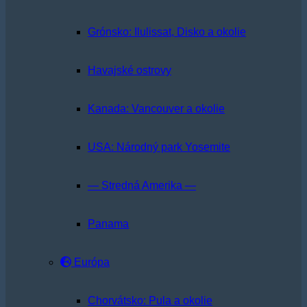
Grónsko: Ilulissat, Disko a okolie
Havajské ostrovy
Kanada: Vancouver a okolie
USA: Národný park Yosemite
— Stredná Amerika —
Panama
Európa
Chorvátsko: Pula a okolie