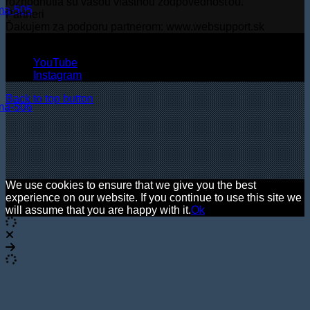
rozhodnutia sú vašou vlastnou zodpovednosťou.
Partneri
Ďakujem za podporu partnerom: www.websupport.sk
© Autorské práva2026, Všetky práva vyhradené.
YouTube
Instagram
Back to top button
We use cookies to ensure that we give you the best
experience on our website. If you continue to use this site we
will assume that you are happy with it.
Ok