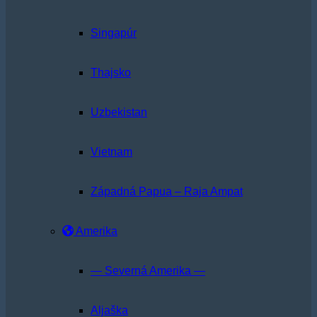
Singapúr
Thajsko
Uzbekistan
Vietnam
Západná Papua – Raja Ampat
Amerika
— Severná Amerika —
Aljaška