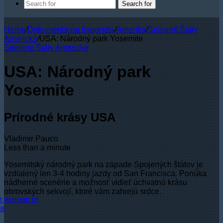
Search for
Home
/
Dokumentárna fotografia
/
Amerika
/
Spojené Štáty
Americké
/
USA: Národný park Yosemite
Spojené Štáty Americké
USA: Národný park
Yosemite
Prírodné krásy USA
Vladimir Pauco
Less than a minute
Yosemitský národný park na západe Spojených štátov je
vzdialený len 3-4 hodiny jazdy od San Francisca. Ponúka
nádherné scenérie a možnosť vidieť úchvatnú krásu
obrovských sekvojí, ktoré vám zahrejú srdce.