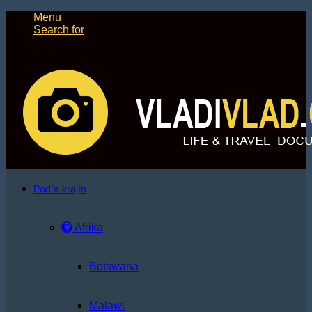
Menu
Search for
Podľa krajín
Afrika
Botswana
Malawi