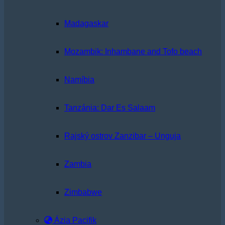
Madagaskar
Mozambik: Inhambane and Tofo beach
Namíbia
Tanzánia: Dar Es Salaam
Rajský ostrov Zanzibar – Unguja
Zambia
Zimbabwe
Ázia Pacifik