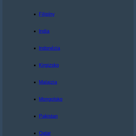
Filipíny
India
Indonézia
Kirgizsko
Malajzia
Mongolsko
Pakistan
Qatar