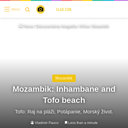
Search for
Menu
Home
/
Dokumentárna fotografia
/
Afrika
/
Mozambik
Mozambik
Mozambik: Inhambane and
Tofo beach
Tofo: Raj na pláži, Potápanie, Morský život.
Vladimir Pauco
Less than a minute