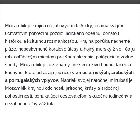
Mozambik je krajina na juhovýchode Afriky, známa svojím
úchvatným pobrežím pozdĺž Indického oceánu, bohatou
históriou a kultúrnou rozmanitosťou. Krajina ponúka nádherné
pláže, neposkvrnené koralové útesy a hojný morský život, čo ju
robí obľúbeným miestom pre šnorchlovanie, potápanie a vodné
športy. Mozambik je tiež známy pre svoju živú hudbu, tanec a
kuchyňu, ktoré odrážajú jedinečný
zmes afrických, arabských
a portugalských vplyvov
. Napriek svojej náročnej minulosti je
Mozambik krajinou odolnosti, prírodnej krásy a srdečnej
pohostinnosti, ponúkajúcej cestovateľom skutočne jedinečný a
nezabudnuteľný zážitok.