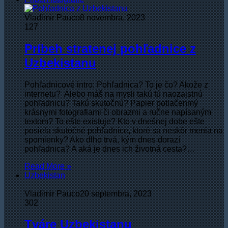
Vladimir Pauco
8 novembra, 2023
127
Príbeh stratenej pohľadnice z
Uzbekistanu
Pohľadnicové intro: Pohľadnica? To je čo? Akože z
internetu? Alebo máš na mysli takú tú naozajstnú
pohľadnicu? Takú skutočnú? Papier potlačenmý
krásnymi fotografiami či obrazmi a ručne napísaným
textom? To ešte existuje? Kto v dnešnej dobe ešte
posiela skutočné pohľadnice, ktoré sa neskôr menia na
spomienky? Ako dlho trvá, kým dnes dorazí
pohľadnica? A aká je dnes ich životná cesta?…
Read More »
Uzbekistan
Vladimir Pauco
20 septembra, 2023
302
Tváre Uzbekistanu