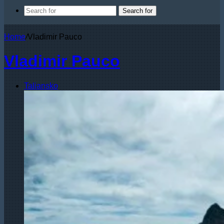
Search for
Home
/
Vladimir Pauco
Vladimir Pauco
Taliansko