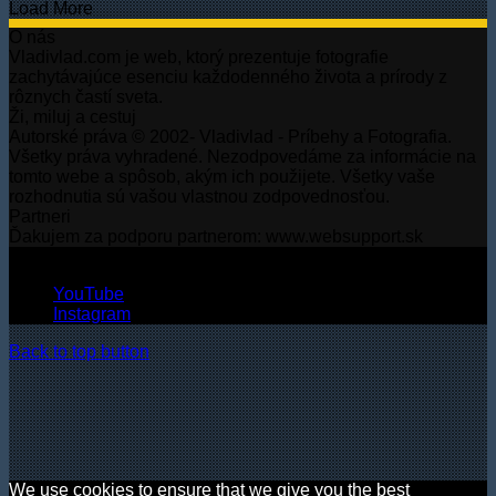
Load More
O nás
Vladivlad.com je web, ktorý prezentuje fotografie
zachytávajúce esenciu každodenného života a prírody z
rôznych častí sveta.
Ži, miluj a cestuj
Autorské práva © 2002- Vladivlad - Príbehy a Fotografia.
Všetky práva vyhradené. Nezodpovedáme za informácie na
tomto webe a spôsob, akým ich použijete. Všetky vaše
rozhodnutia sú vašou vlastnou zodpovednosťou.
Partneri
Ďakujem za podporu partnerom: www.websupport.sk
© Autorské práva2026, Všetky práva vyhradené.
YouTube
Instagram
Back to top button
We use cookies to ensure that we give you the best