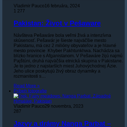
Vladimir Pauco
16 februára, 2024
1
277
Pakistan: Život v Pešaware
Návšteva Pešawáre bola veľmi živá a intenzívna
skúsenosť. Pešawár je šieste najväčšie mesto
Pakistanu, má cez 2 milióny obyvateľov a je hlavné
mesto provincie Khyber Pakhtunkhwa. Nachádza sa
blízko hranice s Afganistanom. V Pešawáre žijú najmú
Pajštúni, druhá najväčšia etnická skupina v Pakistane.
Je to jedno z najstarších miest Juhovýchodnej Ázie.
Jeho ulice poskytujú živý obraz dynamiky a
rozmanitosti s…
Read More »
Príbeh fotografie
Vladimir Pauco
29 novembra, 2023
287
Jazvy a drámy Nanga Parbat –