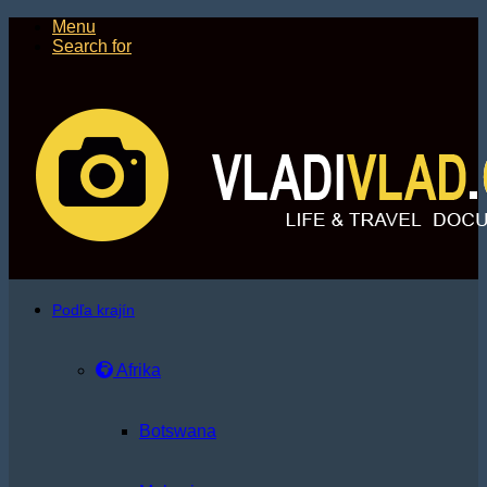
Menu
Search for
Podľa krajín
Afrika
Botswana