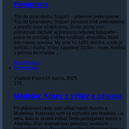
Favignana
Trip do talianskeho Trapani – príjemné prekvapenie
Trip do talianskeho Trapani priniesol milé prekvapenia
a predčil moje očakávania. Svoje pocity som
potreboval zachytiť aj pomocou leteckej fotografie –
práve tie pohľady z výšky vystihujú atmosféru, ktorú
toto miesto ponúka. My sme ho zažili zblízka, a toto je
pohľad z diaľky. Krásy západnej Sicílie – more, história
a príroda Ak hľadáte…
Read More »
Portugalsko
Vladimir Pauco
14 marca, 2025
176
Madeira: Krásy z výšky a zďaleka
Pri plánovaní cesty som váhal medzi Azormi a
Madeirou. Nakoniec som sa rozhodol pre Madeiru – a
veru, bola to skvelá voľba! Tento portugalský ostrov v
Atlantiku očarí dramatickou prírodou, levádami –
historickými zavlažovacími kanálmi križujúcimi hory, a