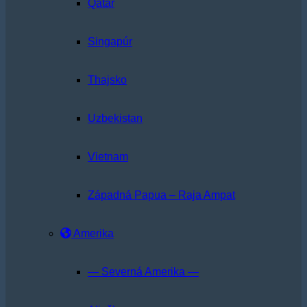
Qatar
Singapúr
Thajsko
Uzbekistan
Vietnam
Západná Papua – Raja Ampat
Amerika
— Severná Amerika —