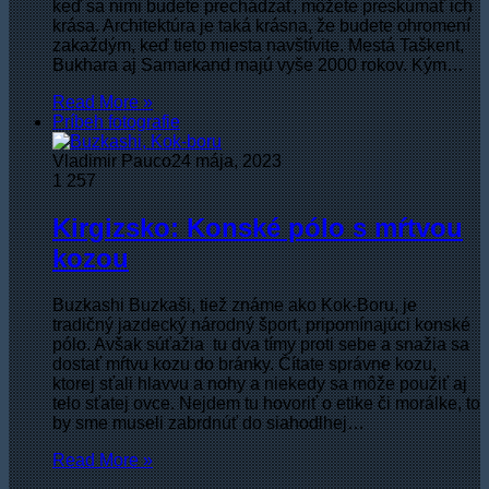
keď sa nimi budete prechádzať, môžete preskúmať ich
krása. Architektúra je taká krásna, že budete ohromení
zakaždým, keď tieto miesta navštívite. Mestá Taškent,
Bukhara aj Samarkand majú vyše 2000 rokov. Kým…
Read More »
Príbeh fotografie
Vladimir Pauco
24 mája, 2023
1
257
Kirgizsko: Konské pólo s mŕtvou
kozou
Buzkashi Buzkaši, tiež známe ako Kok-Boru, je
tradičný jazdecký národný šport, pripomínajúci konské
pólo. Avšak súťažia tu dva tímy proti sebe a snažia sa
dostať mŕtvu kozu do bránky. Čítate správne kozu,
ktorej sťali hlavvu a nohy a niekedy sa môže použiť aj
telo sťatej ovce. Nejdem tu hovoriť o etike či morálke, to
by sme museli zabrdnúť do siahodlhej…
Read More »