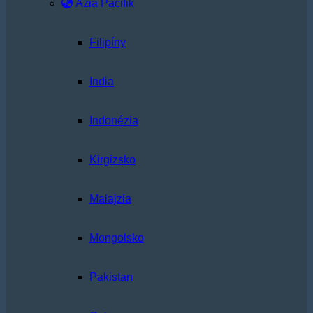
Ázia Pacifik
Filipíny
India
Indonézia
Kirgizsko
Malajzia
Mongolsko
Pakistan