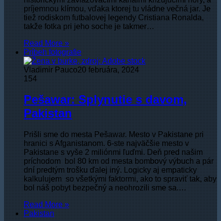
príjemnou klímou, vďaka ktorej tu vládne večná jar. Je
tiež rodiskom futbalovej legendy Cristiana Ronalda,
takže fotka pri jeho soche je takmer…
Read More »
Príbeh fotografie
Vladimir Pauco
20 februára, 2024
154
Pešawar: Splynutie s davom,
Pakistan
Prišli sme do mesta Pešawar. Mesto v Pakistane pri
hranici s Afganistanom. 6-ste najväčšie mesto v
Pakistane s vyše 2 miliónmi ľuďmi. Deň pred našim
príchodom bol 80 km od mesta bombový výbuch a pár
dní predtým trošku ďalej iný. Logicky aj empaticky
kalkulujem so všetkými faktormi, ako to spraviť tak, aby
bol náš pobyt bezpečný a neohrozili sme sa.…
Read More »
Pakistan