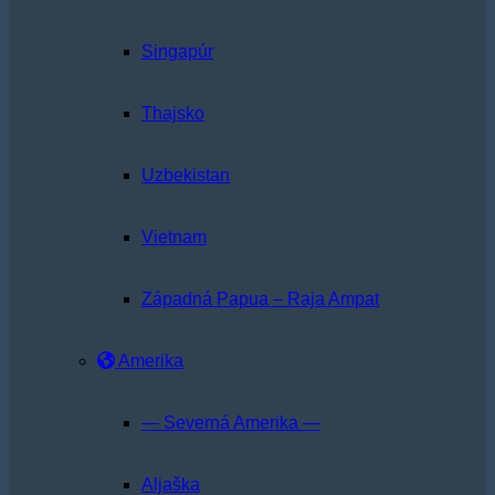
Singapúr
Thajsko
Uzbekistan
Vietnam
Západná Papua – Raja Ampat
Amerika
— Severná Amerika —
Aljaška