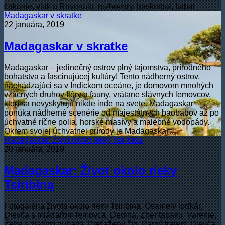
čakanie, vlak a Ravenala, rozhovory, basketbal, futbal
Madagaskar v skratke
22 januára, 2019
Madagaskar v skratke
Madagaskar – jedinečný ostrov plný tajomstva, prírodného
bohatstva a fascinujúcej kultúry! Tento nádherný ostrov,
nachádzajúci sa v Indickom oceáne, je domovom mnohých
vzácnych druhov flóry a fauny, vrátane slávnych lemovcov,
ktorí sa nevyskytujú nikde inde na svete. Madagaskar
ponúka nádherné scenérie od majestátnych baobabov až po
úchvatné ríčne polia, horské masívy a malebné vodopády.
Okrem svojej úchvatnej prírody je Madagaskar…
Madagaskar: Život okolo rieky Tsiribina
20 januára, 2019
Madagaskar: Život okolo rieky
Tsiribina
Fotogaléria života okolo rieky Tsiribina. Osamelý loďkár,
Dievča s mláďaťom lemovca, Dedina, Zber tabaku, Varenie,
Žena s zlatými zubami, Preťažený čln, Parný trajekt, Dievča