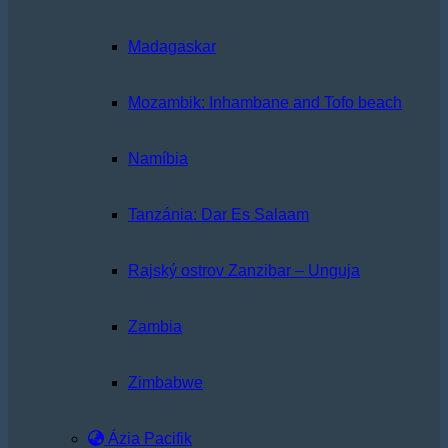
Madagaskar
Mozambik: Inhambane and Tofo beach
Namíbia
Tanzánia: Dar Es Salaam
Rajský ostrov Zanzibar – Unguja
Zambia
Zimbabwe
Ázia Pacifik