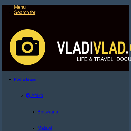
Menu
Search for
Podľa krajín
Afrika
Botswana
Malawi