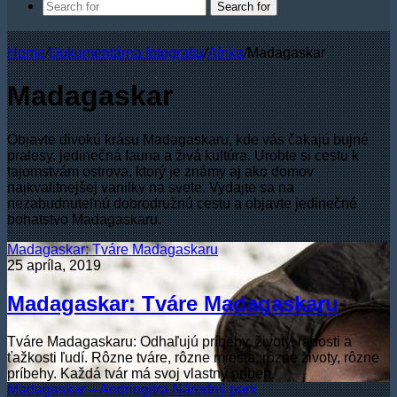
Search for
Home
/
Dokumentárna fotografia
/
Afrika
/
Madagaskar
Madagaskar
Objavte divokú krásu Madagaskaru, kde vás čakajú bujné
pralesy, jedinečná fauna a živá kultúra. Urobte si cestu k
tajomstvám ostrova, ktorý je známy aj ako domov
najkvalitnejšej vanilky na svete. Vydajte sa na
nezabudnuteľnú dobrodružnú cestu a objavte jedinečné
bohatstvo Madagaskaru.
Madagaskar: Tváre Madagaskaru
25 apríla, 2019
Madagaskar: Tváre Madagaskaru
Tváre Madagaskaru: Odhaľujú príbehy, životy, radosti a
ťažkosti ľudí. Rôzne tváre, rôzne miesta, rôzne životy, rôzne
príbehy. Každá tvár má svoj vlastný príbeh.
Madagaskar – Andringitra Národný park