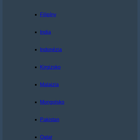
Filipíny
India
Indonézia
Kirgizsko
Malajzia
Mongolsko
Pakistan
Qatar