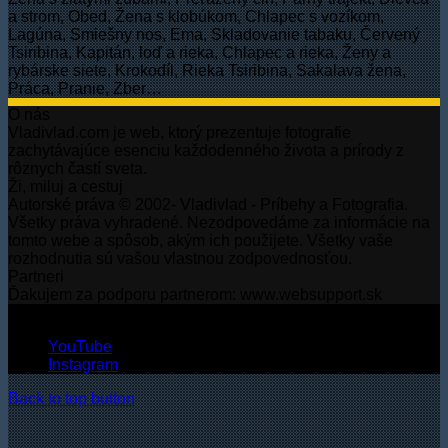
a strom, Obed, Žena s klobúkom, Chlapec s vozíkom,
Lagúna, Smiešny nos, Ema, Skladovanie tabaku, Červený
Tsiribina, Kapitán, loď a rieka, Chlapec a rieka, Ženy a
rybárske siete, Krokodíl, Rieka Tsiribina, Sakalava žena,
Práca, Pranie, Zber…
O nás
Vladivlad.com je web, ktorý prezentuje fotografie
zachytávajúce esenciu každodenného života a prírody z
rôznych častí sveta.
Ži, miluj a cestuj
Autorské práva © 2002- Vladivlad - Príbehy a Fotografia.
Všetky práva vyhradené. Nezodpovedáme za informácie na
tomto webe a spôsob, akým ich použijete. Všetky vaše
rozhodnutia sú vašou vlastnou zodpovednosťou.
Partneri
Ďakujem za podporu partnerom: www.websupport.sk
© Autorské práva2026, Všetky práva vyhradené.
YouTube
Instagram
Back to top button