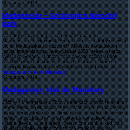
30 januára, 2019
Madagaskar – Andringitra Národný
park
Národný park Andringitra sa nachádza na juhu
Madagaskaru, blízko mesta Ambalavao. Je tu druhý najvyšší
vrchol Madagaskaru s názvom Pic Boby (v malgašskom
jazyku Imarivolanitra). Jeho výška je 2658 metrov, o niečo
vyšší ako Gerlach. 3-dňová trasa obvykle začína v údolí
Namoly a končí pri krásnych horách Tsaranoro, ktoré sú
rajom pre lezcov. Treba si všimnúť, že niektorí tvrdia, že…
Madagaskar: vlak do Manakary
22 januára, 2019
Madagaskar: vlak do Manakary
Zážitky z Madagaskaru: Život v dedinkách pozdĺž železnice z
Fianarantsoa do Manakary! Afrika, Manakara, Fianarantsoa,
osady, dediny, ľudia, ženy, dievča, muž rušný trh, dotknem sa
mosta?, most, kúpiš to? pred vlakom, krásna dievčina,
krásne dievča, kúpa a predaj, železničná stanica, keď visíš
na vlaku, údolie, dedina, železničná stanica v dedine,