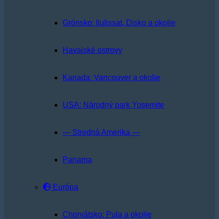
Grónsko: Ilulissat, Disko a okolie
Havajské ostrovy
Kanada: Vancouver a okolie
USA: Národný park Yosemite
— Stredná Amerika —
Panama
Európa
Chorvátsko: Pula a okolie