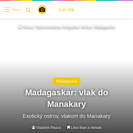
Search for
Menu
Home
/
Dokumentárna fotografia
/
Afrika
/
Madagaskar
Madagaskar
Madagaskar: vlak do
Manakary
Exotický ostrov, vlakom do Manakary
Vladimir Pauco
Less than a minute