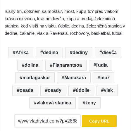
rušný trh, dotknem sa mosta?, most, kúpiš to? pred vlakom,
krásna dievčina, krásne dievča, kúpa a predaj, železničná
stanica, keď visíš na vlaku, údolie, dedina, železničná stanica v
dedine, čakanie, vlak a Ravenala, rozhovory, basketbal, futbal
Afrika
dedina
dediny
dievča
dolina
Fianarantsoa
ľudia
madagaskar
Manakara
muž
osada
osady
údolie
vlak
vlaková stanica
ženy
Copy URL