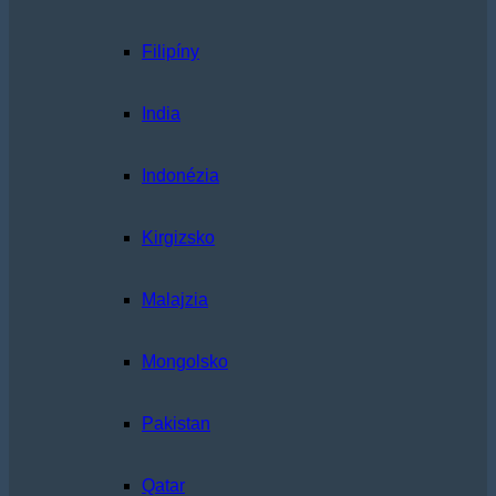
Filipíny
India
Indonézia
Kirgizsko
Malajzia
Mongolsko
Pakistan
Qatar