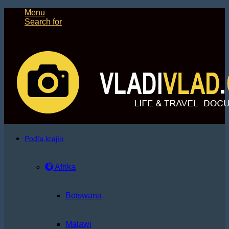
Menu
Search for
Podľa krajín
Afrika
Botswana
Malawi