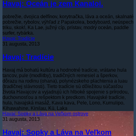
Havaj: Oceán je zem Kanaloi.
pobrežie, dvojica delfínov, korytnačka, láva a oceán, skalnaté
pobrežie, rybolov, výhľad z Papakolea, bodyboard, neúspech
triku, skok!, Ka Lae, južný cíp, prístav, modrý oceán, paddle
surfer, rybárka.
Havaj: Tradície
31 augusta, 2013
Havaj: Tradície
Havaj má bohatú kultúru a hodnotné tradície, vrátane hula
tancov, pule (modlitby), tradičných remesiel a šperkov,
dôrazu na rodinu (ohana), polynézskeho plachtenia a luau
(tradičnej slávnosti). Tieto tradície sú dôležitou súčasťou
života Havajcov a vyjadrujú ich hlboké spojenie s prírodou,
duchovnosťou a rešpektom k predkom. Havajské tradície,
hula, havajská masáž, Kava kava, Pele, Lono, Kumulipo,
Kihawahine, Kinilau, Kū, Laka
Havaj: Sopky a Láva na Veľkom ostrove
31 augusta, 2013
Havaj: Sopky a Láva na Veľkom