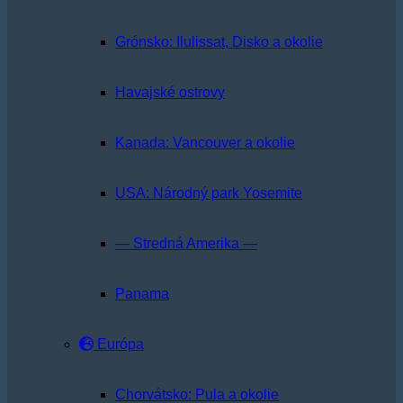
Grónsko: Ilulissat, Disko a okolie
Havajské ostrovy
Kanada: Vancouver a okolie
USA: Národný park Yosemite
— Stredná Amerika —
Panama
Európa
Chorvátsko: Pula a okolie