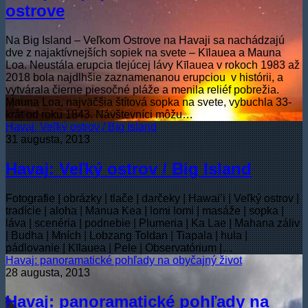
ostrove
Na Big Island – Veľkom Ostrove na Havaji sa nachádzajú
dve z najaktívnejších sopiek na svete – Kīlauea a Mauna
Loa. Neustála erupcia tlejúcej lávy Kīlauea v rokoch 1983 až
2018 bola najdlhšie zaznamenanou erupciou v histórii, a
vytvárala čierne piesočné pláže a menila reliéf pobrežia.
Mauna Loa, najväčšia štítová sopka na svete, vybuchla 33-
krát od roku 1843. Návštevníci môžu…
Havaj: Veľký ostrov / Big Island
31 augusta, 2013
Havaj: Veľký ostrov / Big Island
Fotografie | obrázky | tlače | darčeky | Hawai’i | Veľký ostrov |
tradície | aloha | Manua Kea | lomi lomi | masáže | sopka |
láva | scenéria | podnebie | Plumeria | Ka Lae | Mahana záliv
| Budha | Mních | Lobzang Toldan | Tiapala | hula |
pádlovanie | Kīlauea | Pele | Observatórium |…
Havaj: panoramatické pohľady na obyčajný život
28 augusta, 2013
Havaj: panoramatické pohľady na