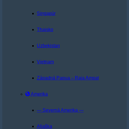
Singapúr
Thajsko
Uzbekistan
Vietnam
Západná Papua – Raja Ampat
Amerika
— Severná Amerika —
Aljaška