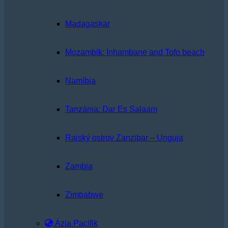
Madagaskar
Mozambik: Inhambane and Tofo beach
Namíbia
Tanzánia: Dar Es Salaam
Rajský ostrov Zanzibar – Unguja
Zambia
Zimbabwe
Ázia Pacifik