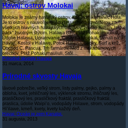
Havaj: ostrov Molokai
Molokai je známy havajský ostrov, kde vvznikol tanec Hula.
Je to ostrov s nauvoľnenejšou relaxačnou atmosférou zo
všetkých hlavných havajských ostrovov, známy svojím „laid-
back“ životným štýlom. Halawa Bay, Pláž Pohakumauliuli,
Údolie Halawa, Upratovanie, Cesty na Molokai, Denali na
Havaji, Kostol v Halawe, Potok Halawa, Skoky, Surf a kríž,
Obchod C. Pascua, Trh farmárov, Med z makadámových
orechov, Pláž Pohakumauliuli, Stôl…
Prírodné skvosty Havaja
31 marca, 2014
Prírodné skvosty Havaja
lávové pobrežie, veľký strom, listy palmy, gejko, palmy a
obloha, kvet, jehličnatý les, výklenok stromu, ihličnatý les,
prasličkový les, prasličkový fraktál, prasličkový fraktál,
praslica, údolie Waipi’o, vodopády Hiilawe, strom, vodopády
Hi’ilawe, kmeň, kvety, kvety každý deň.
Havaj: Oceán je zem Kanaloi.
31 augusta, 2013