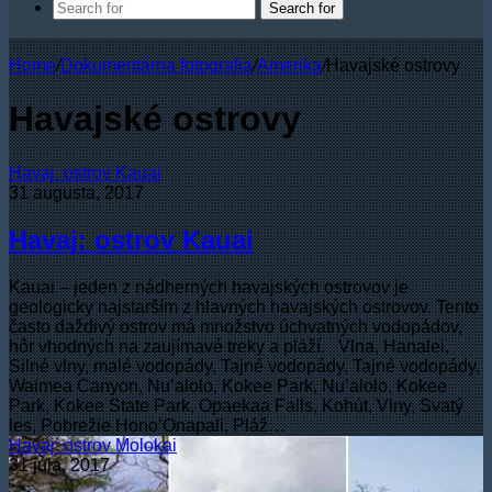
Search for
Home
/
Dokumentárna fotografia
/
Amerika
/
Havajské ostrovy
Havajské ostrovy
Havaj: ostrov Kauai
31 augusta, 2017
Havaj: ostrov Kauai
Kauai – jeden z nádherných havajských ostrovov je
geologicky najstarším z hlavných havajských ostrovov. Tento
často daždivý ostrov má množstvo úchvatných vodopádov,
hôr vhodných na zaujímavé treky a pláží. Vlna, Hanalei,
Silné vlny, malé vodopády, Tajné vodopády, Tajné vodopády,
Waimea Canyon, Nu’alolo, Kokee Park, Nu’alolo, Kokee
Park, Kokee State Park, Opaekaa Falls, Kohút, Vlny, Svatý
les, Pobrežie Hono’Onapali, Pláž…
Havaj: ostrov Molokai
31 júla, 2017