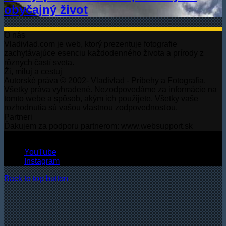
obyčajný život
O nás
Vladivlad.com je web, ktorý prezentuje fotografie
zachytávajúce esenciu každodenného života a prírody z
rôznych častí sveta.
Ži, miluj a cestuj
Autorské práva © 2002- Vladivlad - Príbehy a Fotografia.
Všetky práva vyhradené. Nezodpovedáme za informácie na
tomto webe a spôsob, akým ich použijete. Všetky vaše
rozhodnutia sú vašou vlastnou zodpovednosťou.
Partneri
Ďakujem za podporu partnerom: www.websupport.sk
© Autorské práva2026, Všetky práva vyhradené.
YouTube
Instagram
Back to top button