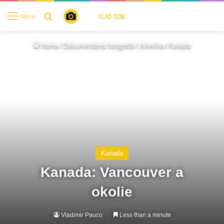
Search for
Menu
Home
/
Dokumentárna fotografia
/
Amerika
/
Kanada
Kanada
Kanada: Vancouver a
okolie
Vladimir Pauco
Less than a minute