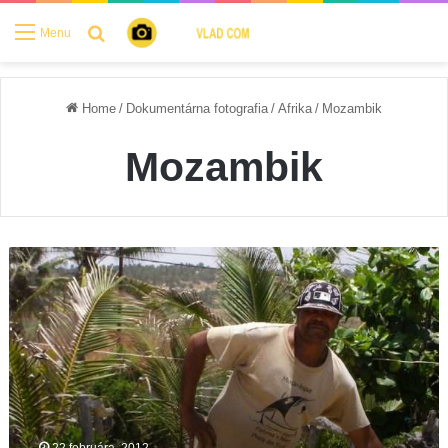
Search for
Menu
Home
/
Dokumentárna fotografia
/
Afrika
/
Mozambik
Mozambik
Mozambik:
Inhambane
and
Tofo
beach
22 februára, 2012