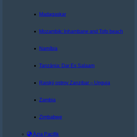
Madagaskar
Mozambik: Inhambane and Tofo beach
Namíbia
Tanzánia: Dar Es Salaam
Rajský ostrov Zanzibar – Unguja
Zambia
Zimbabwe
Ázia Pacifik