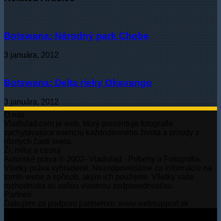
Botswana: Národný park Chobe
3 januára, 2012
Botswana: Delta rieky Okavango
3 januára, 2012
O nás
Vladivlad.com je web, ktorý prezentuje fotografie
zachytávajúce esenciu každodenného života a prírody z
rôznych častí sveta.
Ži, miluj a cestuj
Autorské práva © 2002- Vladivlad - Príbehy a Fotografia.
Všetky práva vyhradené. Nezodpovedáme za informácie na
tomto webe a spôsob, akým ich použijete. Všetky vaše
rozhodnutia sú vašou vlastnou zodpovednosťou.
Partneri
Ďakujem za podporu partnerom: www.websupport.sk
© Autorské práva2026, Všetky práva vyhradené.