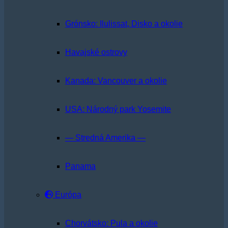
Grónsko: Ilulissat, Disko a okolie
Havajské ostrovy
Kanada: Vancouver a okolie
USA: Národný park Yosemite
— Stredná Amerika —
Panama
Európa
Chorvátsko: Pula a okolie