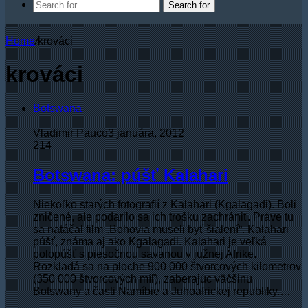
Search for
Home
/
krováci
krováci
Botswana
Vladimir Pauco
3 januára, 2012
214
Botswana: púšť Kalahari
Niekoľko starých fotografií z Kalahari (Kgalagadi). Boli
zničené, ale podarilo sa ich trošku zachrániť. Práve tu
sa natáčal film „Bohovia museli byť šialení“. Kalahari
púšť, známa aj ako Kgalagadi. Kalahari je veľká
polopúšť s piesočnou savanou v južnej Afrike.
Rozkladá sa na ploche 900 000 štvorcových kilometrov
(350 000 štvorcových míľ), zaberajúc väčšinu
Botswany a časti Namíbie a Juhoafrickej republiky.…