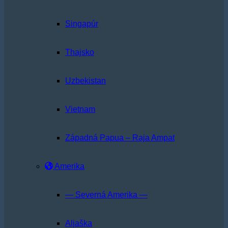
Singapúr
Thajsko
Uzbekistan
Vietnam
Západná Papua – Raja Ampat
Amerika
— Severná Amerika —
Aljaška