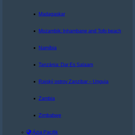
Madagaskar
Mozambik: Inhambane and Tofo beach
Namíbia
Tanzánia: Dar Es Salaam
Rajský ostrov Zanzibar – Unguja
Zambia
Zimbabwe
Ázia Pacifik