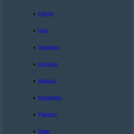
Filipíny
India
Indonézia
Kirgizsko
Malajzia
Mongolsko
Pakistan
Qatar