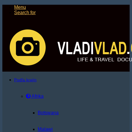
Menu
Search for
Podľa krajín
Afrika
Botswana
Malawi