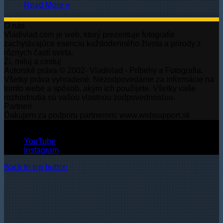
Read More »
O nás
Vladivlad.com je web, ktorý prezentuje fotografie
zachytávajúce esenciu každodenného života a prírody z
rôznych častí sveta.
Ži, miluj a cestuj
Autorské práva © 2002- Vladivlad - Príbehy a Fotografia.
Všetky práva vyhradené. Nezodpovedáme za informácie na
tomto webe a spôsob, akým ich použijete. Všetky vaše
rozhodnutia sú vašou vlastnou zodpovednosťou.
Partneri
Ďakujem za podporu partnerom: www.websupport.sk
© Autorské práva2026, Všetky práva vyhradené.
YouTube
Instagram
Back to top button