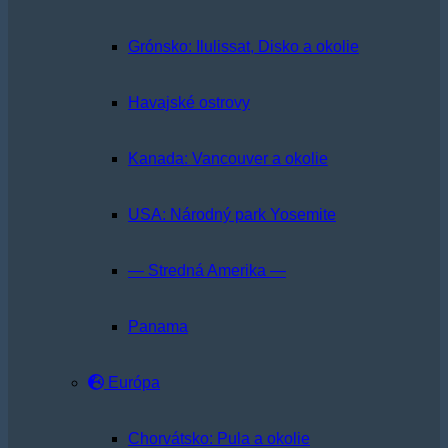
Grónsko: Ilulissat, Disko a okolie
Havajské ostrovy
Kanada: Vancouver a okolie
USA: Národný park Yosemite
— Stredná Amerika —
Panama
Európa
Chorvátsko: Pula a okolie