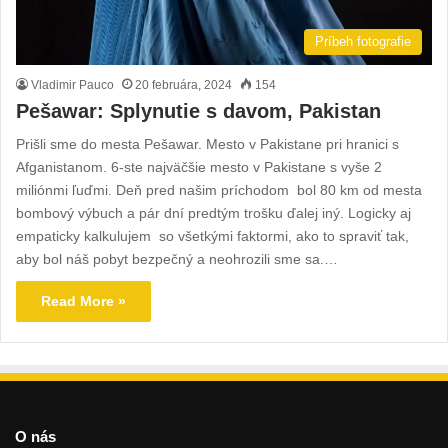
Príbeh fotografie
Vladimir Pauco
20 februára, 2024
154
Pešawar: Splynutie s davom, Pakistan
Prišli sme do mesta Pešawar. Mesto v Pakistane pri hranici s
Afganistanom. 6-ste najväčšie mesto v Pakistane s vyše 2
miliónmi ľuďmi. Deň pred našim príchodom bol 80 km od mesta
bombový výbuch a pár dní predtým trošku ďalej iný. Logicky aj
empaticky kalkulujem so všetkými faktormi, ako to spraviť tak,
aby bol náš pobyt bezpečný a neohrozili sme sa.…
Read More »
O nás