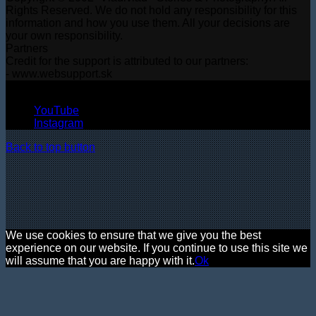
Rights Reserved. We do not hold any responsibility for this
information and how you use them. All your decisions are
your own responsibility.
Partners
Credit for the support is attributed to our partners:
- www.websupport.sk
© Copyright 2026, All Rights Reserved
YouTube
Instagram
Back to top button
We use cookies to ensure that we give you the best
experience on our website. If you continue to use this site we
will assume that you are happy with it.
Ok