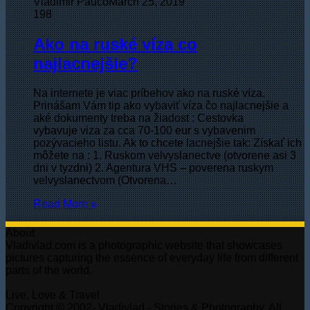
Vladimir Pauco
March 25, 2019
198
Ako na ruské víza co
najlacnejšie?
Na internete je viac príbehov ako na ruské víza.
Prinášam Vám tip ako vybaviť víza čo najlacnejšie a
aké dokumenty treba na žiadost : Cestovka
vybavuje viza za cca 70-100 eur s vybavenim
pozývacieho listu. Ak to chcete lacnejšie tak: Získať ich
môžete na : 1. Ruskom velvyslanectve (otvorene asi 3
dni v tyzdni) 2. Agentura VHS – poverena ruskym
velvyslanectvom (Otvorena…
Read More »
About
Vladivlad.com is a photographic website that showcases
pictures capturing the essence of everyday life from different
parts of the world.
Live, Love & Travel
Copyright © 2002- Vladivlad - Stories & Photography. All