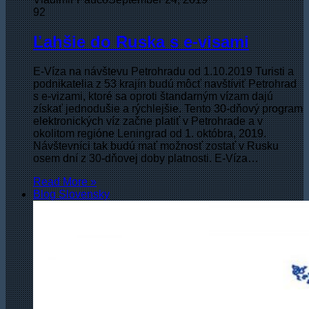
92
Ľahšie do Ruska s e-visami
E-Víza na návštevu Petrohradu od 1.10.2019 Turisti a
podnikatelia z 53 krajín budú môcť navštíviť Petrohrad
s e-vizami, ktoré sa oproti štandarným vízam dajú
získať jednodušie a rýchlejšie. Tento 30-dňový program
elektronických víz začne platiť v Petrohrade a v
okolitom regióne Leningrad od 1. októbra, 2019.
Návštevníci tak budú mať možnosť zostať v Rusku
osem dní z 30-dňovej doby platnosti. E-Víza…
Read More »
Blog Slovensky