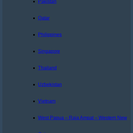
Pakistan
Qatar
Philippines
Singapore
Thailand
Uzbekistan
Vietnam
West Papua – Raja Ampat – Western New