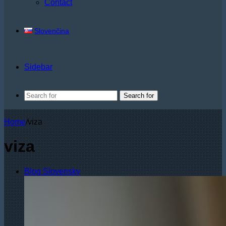
Contact
Slovenčina
Sidebar
Search for
Home
/
viza
viza
Blog Slovensky