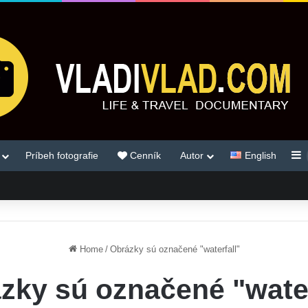
S
Príbeh fotografie
Cenník
Autor
English
Home
/
Obrázky sú označené "waterfall"
zky sú označené "water