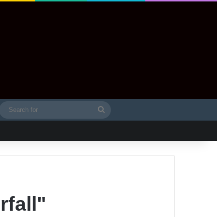
Search
idebar
for
fall"