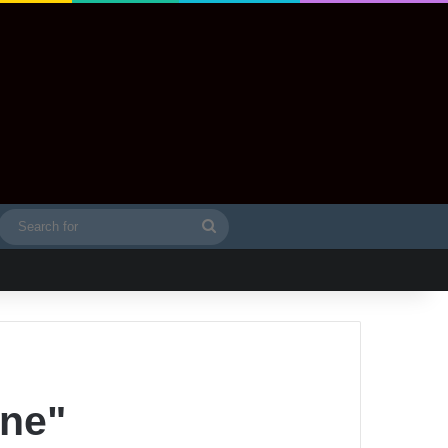
Search
idebar
for
one"