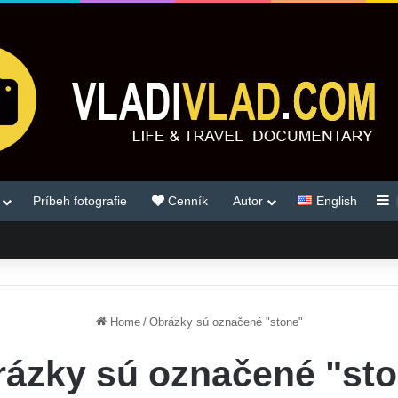
S
Príbeh fotografie
Cenník
Autor
English
Home
/
Obrázky sú označené "stone"
ázky sú označené "st