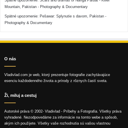
Spätné upozornenie:
Scars and dramas of Nanga Parbat - Killer
Mountain, Pakistan - Photography & Documentary
Spätné upozornenie:
Pešawar: Splynutie s davom, Pakistan -
Photography & Documentary
O nás
Vladivlad.com je web, ktorý prezentuje fotografie zachytávajúce
esenciu každodenného života a prírody z rôznych častí sveta.
Ži, miluj a cestuj
Autorské práva © 2002- Vladivlad - Príbehy a Fotografia. Všetky práva
vyhradené. Nezodpovedáme za informácie na tomto webe a spôsob,
akým ich použijete. Všetky vaše rozhodnutia sú vašou vlastnou