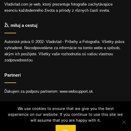
Vladivlad.com je web, ktorý prezentuje fotografie zachytávajúce
esenciu každodenného života a prírody z rôznych častí sveta.
Ži, miluj a cestuj
Autorské práva © 2002- Vladivlad - Príbehy a Fotografia. Všetky práva
vyhradené. Nezodpovedáme za informácie na tomto webe a spôsob,
akým ich použijete. Všetky vaše rozhodnutia sú vašou vlastnou
zodpovednosťou.
Partneri
Ďakujem za podporu partnerom: www.websupport.sk
We use cookies to ensure that we give you the best
experience on our website. If you continue to use this site we
© Autorské práva2026, Všetky práva vyhradené.
will assume that you are happy with it.
YouTube
Instagram
Ok