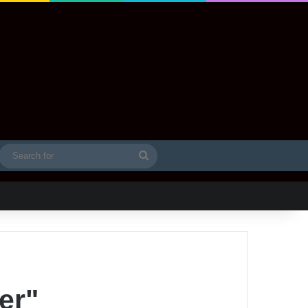
Search
idebar
for
er"