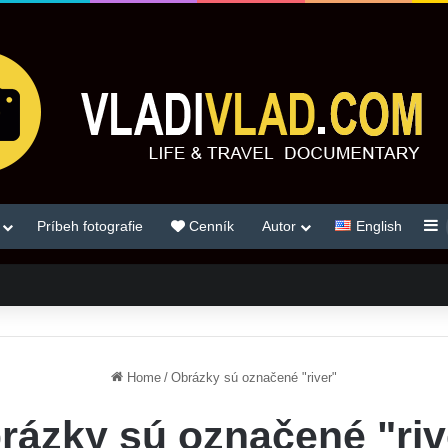
S
Príbeh fotografie
Cenník
Autor
English
Home
/
Obrázky sú označené "river"
rázky sú označené "riv