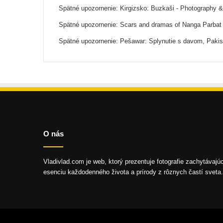
Spätné upozornenie:
Kirgizsko: Buzkaši - Photography 
Spätné upozornenie:
Scars and dramas of Nanga Parbat 
Spätné upozornenie:
Pešawar: Splynutie s davom, Paki
O nás
Vladivlad.com je web, ktorý prezentuje fotografie zachytávajú
esenciu každodenného života a prírody z rôznych častí sveta.