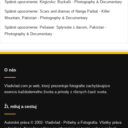
Spätné upozornenie:
Kirgizsko: Buzkaši - Photography & Documentary
Spätné upozornenie:
Scars and dramas of Nanga Parbat - Killer
Mountain, Pakistan - Photography & Documentary
Spätné upozornenie:
Pešawar: Splynutie s davom, Pakistan -
Photography & Documentary
O nás
Vladivlad.com je web, ktorý prezentuje fotografie zachytávajúce
esenciu každodenného života a prírody z rôznych častí sveta.
Ži, miluj a cestuj
Autorské práva © 2002- Vladivlad - Príbehy a Fotografia. Všetky práva