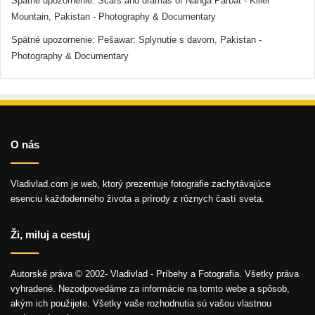
Spätné upozornenie:
Scars and dramas of Nanga Parbat - Killer
Mountain, Pakistan - Photography & Documentary
Spätné upozornenie:
Pešawar: Splynutie s davom, Pakistan -
Photography & Documentary
O nás
Vladivlad.com je web, ktorý prezentuje fotografie zachytávajúce
esenciu každodenného života a prírody z rôznych častí sveta.
Ži, miluj a cestuj
Autorské práva © 2002- Vladivlad - Príbehy a Fotografia. Všetky práva
vyhradené. Nezodpovedáme za informácie na tomto webe a spôsob,
akým ich použijete. Všetky vaše rozhodnutia sú vašou vlastnou