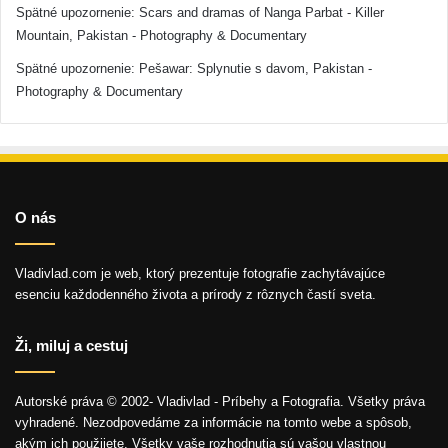
Spätné upozornenie:
Scars and dramas of Nanga Parbat - Killer
Mountain, Pakistan - Photography & Documentary
Spätné upozornenie:
Pešawar: Splynutie s davom, Pakistan -
Photography & Documentary
O nás
Vladivlad.com je web, ktorý prezentuje fotografie zachytávajúce
esenciu každodenného života a prírody z rôznych častí sveta.
Ži, miluj a cestuj
Autorské práva © 2002- Vladivlad - Príbehy a Fotografia. Všetky práva
vyhradené. Nezodpovedáme za informácie na tomto webe a spôsob,
akým ich použijete. Všetky vaše rozhodnutia sú vašou vlastnou