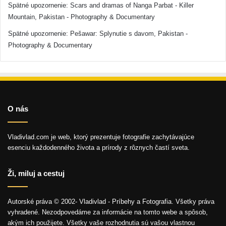
Spätné upozornenie:
Scars and dramas of Nanga Parbat - Killer
Mountain, Pakistan - Photography & Documentary
Spätné upozornenie:
Pešawar: Splynutie s davom, Pakistan -
Photography & Documentary
O nás
Vladivlad.com je web, ktorý prezentuje fotografie zachytávajúce
esenciu každodenného života a prírody z rôznych častí sveta.
Ži, miluj a cestuj
Autorské práva © 2002- Vladivlad - Príbehy a Fotografia. Všetky práva
vyhradené. Nezodpovedáme za informácie na tomto webe a spôsob,
akým ich použijete. Všetky vaše rozhodnutia sú vašou vlastnou