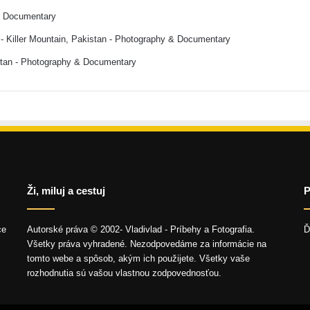
& Documentary
- Killer Mountain, Pakistan - Photography & Documentary
stan - Photography & Documentary
Ži, miluj a cestuj
P
ce
Autorské práva © 2002- Vladivlad - Príbehy a Fotografia.
Ď
Všetky práva vyhradené. Nezodpovedáme za informácie na
tomto webe a spôsob, akým ich použijete. Všetky vaše
rozhodnutia sú vašou vlastnou zodpovednosťou.