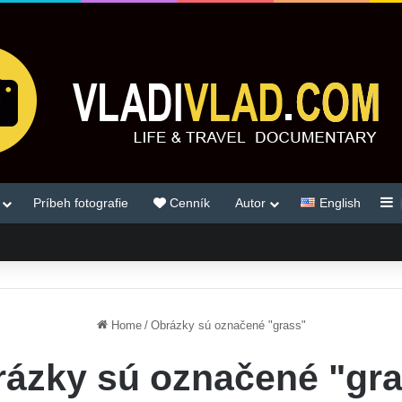
S
Príbeh fotografie
Cenník
Autor
English
Home
/
Obrázky sú označené "grass"
ázky sú označené "gr