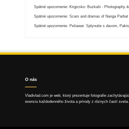
Spätné upozornenie:
Kirgizsko: Buzkaši - Photography 
Spätné upozornenie:
Scars and dramas of Nanga Parbat 
Spätné upozornenie:
Pešawar: Splynutie s davom, Paki
O nás
Vladivlad.com je web, ktorý prezentuje fotografie zachytávajú
esenciu každodenného života a prírody z rôznych častí sveta.