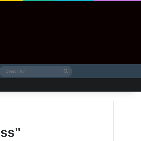
Search
idebar
for
ass"