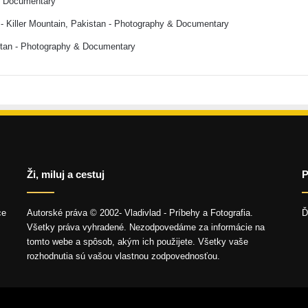
& Documentary
- Killer Mountain, Pakistan - Photography & Documentary
stan - Photography & Documentary
Ži, miluj a cestuj
P
ce
Autorské práva © 2002- Vladivlad - Príbehy a Fotografia.
Ď
Všetky práva vyhradené. Nezodpovedáme za informácie na
tomto webe a spôsob, akým ich použijete. Všetky vaše
rozhodnutia sú vašou vlastnou zodpovednosťou.