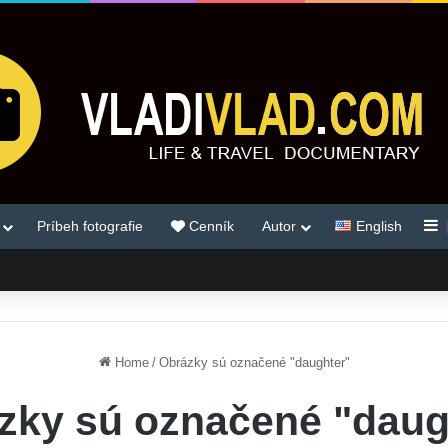
S
Príbeh fotografie
Cenník
Autor
English
Home
/
Obrázky sú označené "daughter"
zky sú označené "daug