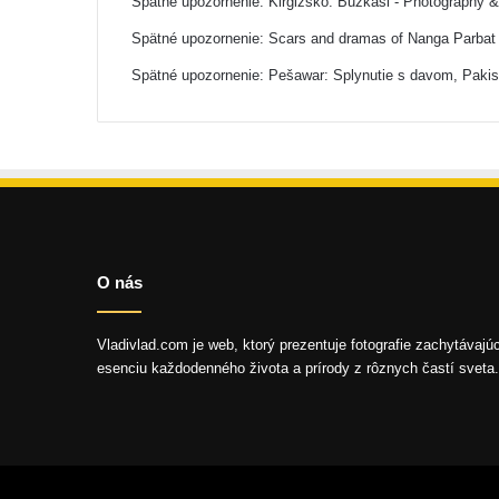
Spätné upozornenie:
Kirgizsko: Buzkaši - Photography 
Spätné upozornenie:
Scars and dramas of Nanga Parbat 
Spätné upozornenie:
Pešawar: Splynutie s davom, Paki
O nás
Vladivlad.com je web, ktorý prezentuje fotografie zachytávajú
esenciu každodenného života a prírody z rôznych častí sveta.