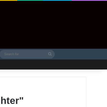
Search
idebar
for
hter"