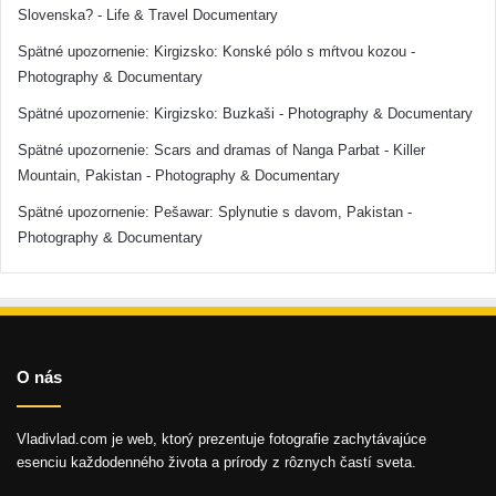
Slovenska? - Life & Travel Documentary
Spätné upozornenie:
Kirgizsko: Konské pólo s mŕtvou kozou -
Photography & Documentary
Spätné upozornenie:
Kirgizsko: Buzkaši - Photography & Documentary
Spätné upozornenie:
Scars and dramas of Nanga Parbat - Killer
Mountain, Pakistan - Photography & Documentary
Spätné upozornenie:
Pešawar: Splynutie s davom, Pakistan -
Photography & Documentary
O nás
Vladivlad.com je web, ktorý prezentuje fotografie zachytávajúce
esenciu každodenného života a prírody z rôznych častí sveta.