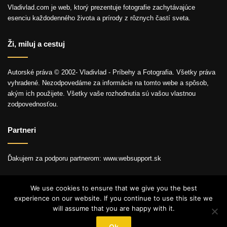
Vladivlad.com je web, ktorý prezentuje fotografie zachytávajúce
esenciu každodenného života a prírody z rôznych častí sveta.
Ži, miluj a cestuj
Autorské práva © 2002- Vladivlad - Príbehy a Fotografia. Všetky práva
vyhradené. Nezodpovedáme za informácie na tomto webe a spôsob,
akým ich použijete. Všetky vaše rozhodnutia sú vašou vlastnou
zodpovednosťou.
Partneri
Ďakujem za podporu partnerom: www.websupport.sk
We use cookies to ensure that we give you the best
experience on our website. If you continue to use this site we
© Autorské práva2026, Všetky práva vyhradené.
will assume that you are happy with it.
YouTube
Instagram
Ok