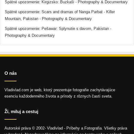
Spätné upozornenie:
Kirgizsko: Buzkaši - Photography & Documentary
Spätné upozornenie:
Scars and dramas of Nanga Parbat - Killer
Mountain, Pakistan - Photography & Documentary
Spätné upozornenie:
Pešawar: Splynutie s davom, Pakistan -
Photography & Documentary
O nás
Vladivlad.com je web, ktorý prezentuje fotografie zachytávajúce
esenciu každodenného života a prírody z rôznych častí sveta.
Ži, miluj a cestuj
Autorské práva © 2002- Vladivlad - Príbehy a Fotografia. Všetky práva