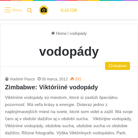
Search for
Menu
Home
/
vodopády
vodopády
Zimbabwe
Vladimir Pauco
30 marca, 2012
331
Zimbabwe: Viktóriiné vodopády
Viktóriiné vodopády sú miestom, ktoré si zaslúži špeciálnu
pozornosť. Má veľa krásy a energie. Doteraz jedno z
najdojímavejších miest na svete, ktoré som videl a zažil. Má svoje
čaro aj v období dažďov aj v období sucha. Viktórijne vodopády,
Viktóriine vodopády, obdobie sucha, obdobie sucha vs obdobie
dažďov, Rôzne fotografie, Výška Viktóriinych vodopádov, Park,