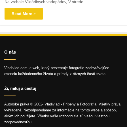
Na vrchole Viktóriinych vodopádov, V strede…
Read More »
O nás
Vladivlad.com je web, ktorý prezentuje fotografie zachytávajúce
esenciu každodenného života a prírody z rôznych častí sveta.
Ži, miluj a cestuj
Autorské práva © 2002- Vladivlad - Príbehy a Fotografia. Všetky práva
vyhradené. Nezodpovedáme za informácie na tomto webe a spôsob,
akým ich použijete. Všetky vaše rozhodnutia sú vašou vlastnou
zodpovednosťou.