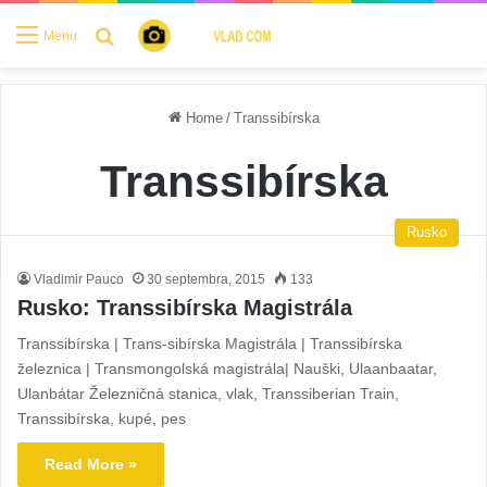
Search for
Menu
Home
/
Transsibírska
Transsibírska
Rusko
Vladimir Pauco
30 septembra, 2015
133
Rusko: Transsibírska Magistrála
Transsibírska | Trans-sibírska Magistrála | Transsibírska
železnica | Transmongolská magistrála| Nauški, Ulaanbaatar,
Ulanbátar Železničná stanica, vlak, Transsiberian Train,
Transsibírska, kupé, pes
Read More »