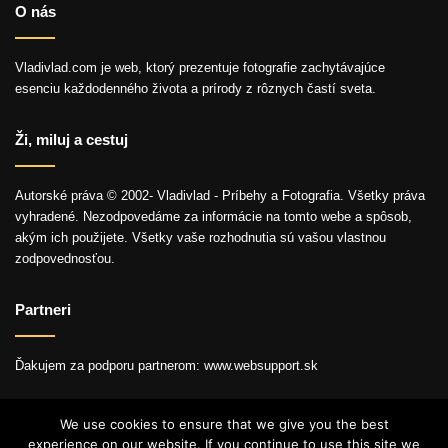
O nás
Vladivlad.com je web, ktorý prezentuje fotografie zachytávajúce
esenciu každodenného života a prírody z rôznych častí sveta.
Ži, miluj a cestuj
Autorské práva © 2002- Vladivlad - Príbehy a Fotografia. Všetky práva
vyhradené. Nezodpovedáme za informácie na tomto webe a spôsob,
akým ich použijete. Všetky vaše rozhodnutia sú vašou vlastnou
zodpovednosťou.
Partneri
Ďakujem za podporu partnerom: www.websupport.sk
We use cookies to ensure that we give you the best
experience on our website. If you continue to use this site we
© Autorské práva2026, Všetky práva vyhradené.