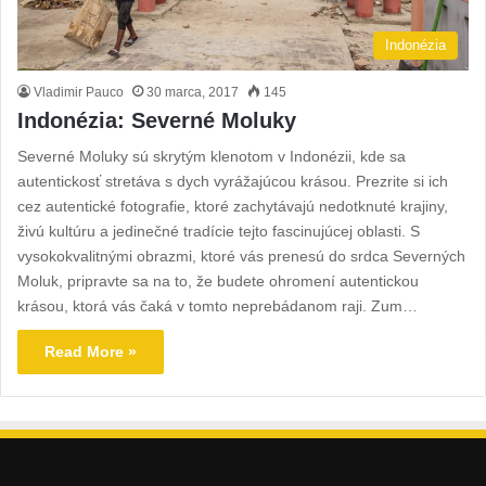
Indonézia
Vladimir Pauco
30 marca, 2017
145
Indonézia: Severné Moluky
Severné Moluky sú skrytým klenotom v Indonézii, kde sa
autentickosť stretáva s dych vyrážajúcou krásou. Prezrite si ich
cez autentické fotografie, ktoré zachytávajú nedotknuté krajiny,
živú kultúru a jedinečné tradície tejto fascinujúcej oblasti. S
vysokokvalitnými obrazmi, ktoré vás prenesú do srdca Severných
Moluk, pripravte sa na to, že budete ohromení autentickou
krásou, ktorá vás čaká v tomto neprebádanom raji. Zum…
Read More »