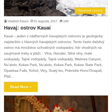
Havajské ostrovy
Vladimir Pauco
31 augusta, 2017
189
Havaj: ostrov Kauai
Kauai – jeden z nádherných havajských ostrovov je geologicky
najstarším z hlavných havajských ostrovov. Tento často daždivý
ostrov má množstvo úchvatných vodopádov, hôr vhodných na
zaujímavé treky a pláží. Vlna, Hanalei, Silné vlny, malé
vodopády, Tajné vodopády, Tajné vodopády, Waimea Canyon,
Nu’alolo, Kokee Park, Nu’alolo, Kokee Park, Kokee State Park,
Opaekaa Falls, Kohút, Vlny, Svatý les, Pobrežie Hono’Onapali,
Pláž…
Read More »