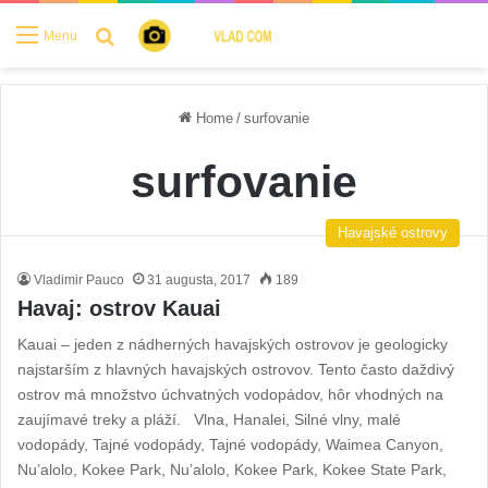
Search for
Menu
Home
/
surfovanie
surfovanie
Havajské ostrovy
Vladimir Pauco
31 augusta, 2017
189
Havaj: ostrov Kauai
Kauai – jeden z nádherných havajských ostrovov je geologicky
najstarším z hlavných havajských ostrovov. Tento často daždivý
ostrov má množstvo úchvatných vodopádov, hôr vhodných na
zaujímavé treky a pláží. Vlna, Hanalei, Silné vlny, malé
vodopády, Tajné vodopády, Tajné vodopády, Waimea Canyon,
Nu’alolo, Kokee Park, Nu’alolo, Kokee Park, Kokee State Park,