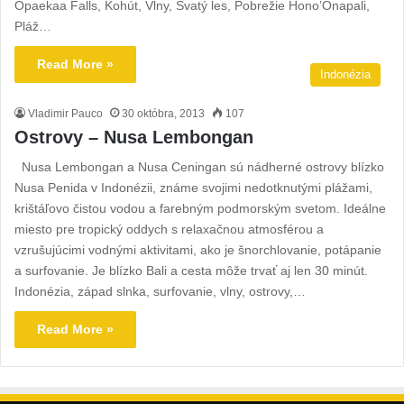
Opaekaa Falls, Kohút, Vlny, Svatý les, Pobrežie Hono’Onapali,
Pláž…
Read More »
Indonézia
Vladimir Pauco
30 októbra, 2013
107
Ostrovy – Nusa Lembongan
Nusa Lembongan a Nusa Ceningan sú nádherné ostrovy blízko
Nusa Penida v Indonézii, známe svojimi nedotknutými plážami,
krištáľovo čistou vodou a farebným podmorským svetom. Ideálne
miesto pre tropický oddych s relaxačnou atmosférou a
vzrušujúcimi vodnými aktivitami, ako je šnorchlovanie, potápanie
a surfovanie. Je blízko Bali a cesta môže trvať aj len 30 minút.
Indonézia, západ slnka, surfovanie, vlny, ostrovy,…
Read More »