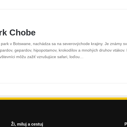
rk Chobe
ný park v Botswane, nachádza sa na severovýchode krajiny. Je známy 
eopardov, gepardov, hipopotamov, krokodílov a mnohých druhov vtákov.
vštevníci môžu zažiť vzrušujúce safari, loďou…
Ži, miluj a cestuj
P