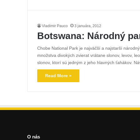
Vladimir Pauco
3 januára, 2012
Botswana: Národný pa
Chobe National Park je najväčší a najstarší národ
množstva divokých zvierat vrátane slonov, levov, l
slonov, ktorí sú jedným z jeho hlavných ťahákov. Ná
Read More »
O nás