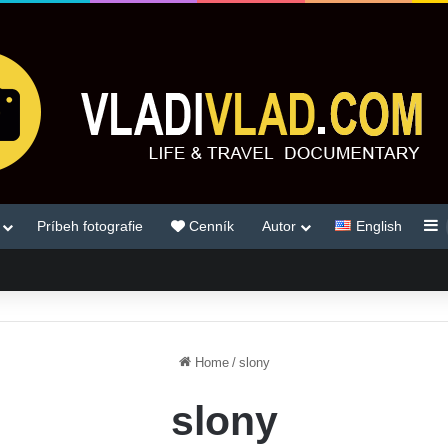
S
Príbeh fotografie
Cenník
Autor
English
Home
/
slony
slony