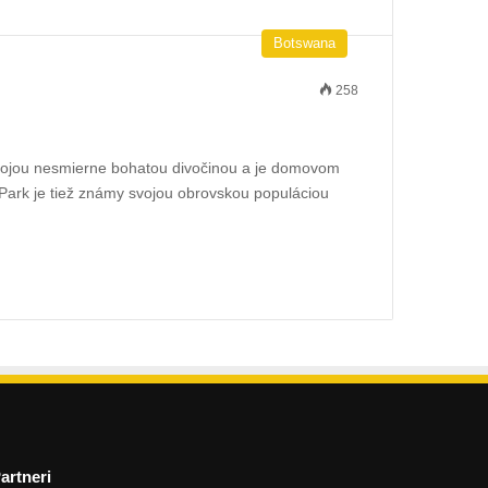
Botswana
258
svojou nesmierne bohatou divočinou a je domovom
 Park je tiež známy svojou obrovskou populáciou
artneri