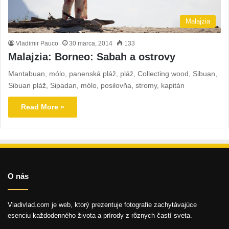
Malajzia
Vladimir Pauco
30 marca, 2014
133
Malajzia: Borneo: Sabah a ostrovy
Mantabuan, mólo, panenská pláž, pláž, Collecting wood, Sibuan,
Sibuan pláž, Sipadan, mólo, posilovňa, stromy, kapitán
Read More »
O nás
Vladivlad.com je web, ktorý prezentuje fotografie zachytávajúce
esenciu každodenného života a prírody z rôznych častí sveta.