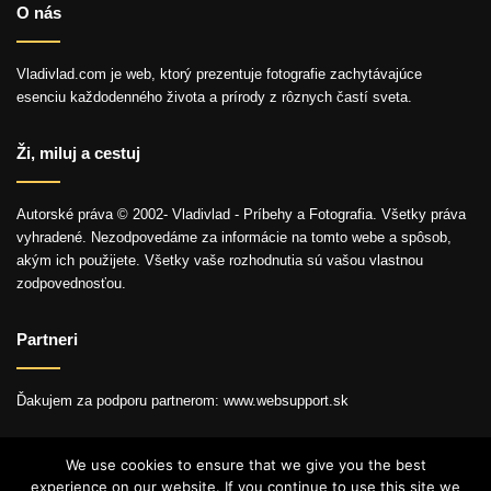
O nás
Vladivlad.com je web, ktorý prezentuje fotografie zachytávajúce
esenciu každodenného života a prírody z rôznych častí sveta.
Ži, miluj a cestuj
Autorské práva © 2002- Vladivlad - Príbehy a Fotografia. Všetky práva
vyhradené. Nezodpovedáme za informácie na tomto webe a spôsob,
akým ich použijete. Všetky vaše rozhodnutia sú vašou vlastnou
zodpovednosťou.
Partneri
Ďakujem za podporu partnerom: www.websupport.sk
We use cookies to ensure that we give you the best
experience on our website. If you continue to use this site we
© Autorské práva2026, Všetky práva vyhradené.