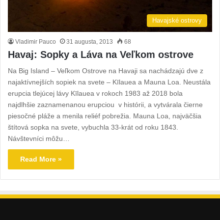
Havajské ostrovy
Vladimir Pauco
31 augusta, 2013
68
Havaj: Sopky a Láva na Veľkom ostrove
Na Big Island – Veľkom Ostrove na Havaji sa nachádzajú dve z
najaktívnejších sopiek na svete – Kīlauea a Mauna Loa. Neustála
erupcia tlejúcej lávy Kīlauea v rokoch 1983 až 2018 bola
najdlhšie zaznamenanou erupciou v histórii, a vytvárala čierne
piesočné pláže a menila reliéf pobrežia. Mauna Loa, najväčšia
štítová sopka na svete, vybuchla 33-krát od roku 1843.
Návštevníci môžu…
Read More »