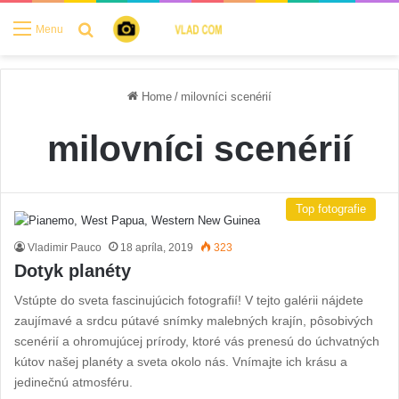
Search for
Menu
Home
/
milovníci scenérií
milovníci scenérií
Top fotografie
Vladimir Pauco
18 apríla, 2019
323
Dotyk planéty
Vstúpte do sveta fascinujúcich fotografií! V tejto galérii nájdete
zaujímavé a srdcu pútavé snímky malebných krajín, pôsobivých
scenérií a ohromujúcej prírody, ktoré vás prenesú do úchvatných
kútov našej planéty a sveta okolo nás. Vnímajte ich krásu a
jedinečnú atmosféru.