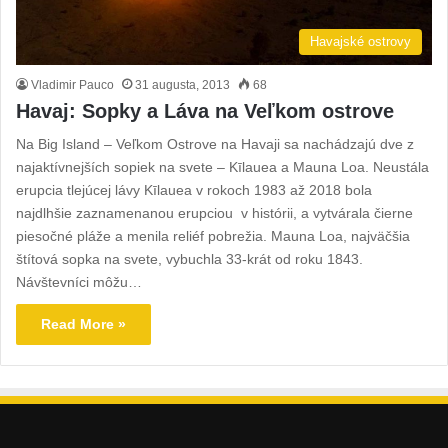
Havajské ostrovy
Vladimir Pauco
31 augusta, 2013
68
Havaj: Sopky a Láva na Veľkom ostrove
Na Big Island – Veľkom Ostrove na Havaji sa nachádzajú dve z
najaktívnejších sopiek na svete – Kīlauea a Mauna Loa. Neustála
erupcia tlejúcej lávy Kīlauea v rokoch 1983 až 2018 bola
najdlhšie zaznamenanou erupciou v histórii, a vytvárala čierne
piesočné pláže a menila reliéf pobrežia. Mauna Loa, najväčšia
štítová sopka na svete, vybuchla 33-krát od roku 1843.
Návštevníci môžu…
Read More »