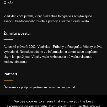
O nás
Vladivlad.com je web, ktorý prezentuje fotografie zachytávajúce
esenciu každodenného života a prírody z rôznych častí sveta.
Ži, miluj a cestuj
Autorské práva © 2002- Vladivlad - Príbehy a Fotografia. Všetky práva
vyhradené. Nezodpovedáme za informácie na tomto webe a spôsob,
akým ich použijete. Všetky vaše rozhodnutia sú vašou vlastnou
zodpovednosťou.
Partneri
Ďakujem za podporu partnerom: www.websupport.sk
We use cookies to ensure that we give you the best
experience on our website. If you continue to use this site we
© Autorské práva2026, Všetky práva vyhradené.