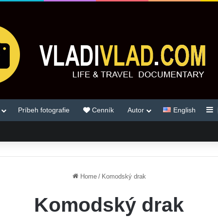
S
Príbeh fotografie
Cenník
Autor
English
Home
/
Komodský drak
Komodský drak