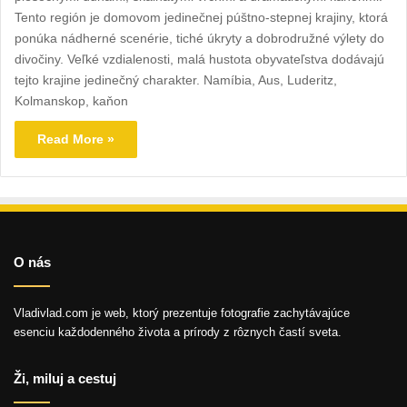
Tento región je domovom jedinečnej púštno-stepnej krajiny, ktorá
ponúka nádherné scenérie, tiché úkryty a dobrodružné výlety do
divočiny. Veľké vzdialenosti, malá hustota obyvateľstva dodávajú
tejto krajine jedinečný charakter. Namíbia, Aus, Luderitz,
Kolmanskop, kaňon
Read More »
O nás
Vladivlad.com je web, ktorý prezentuje fotografie zachytávajúce
esenciu každodenného života a prírody z rôznych častí sveta.
Ži, miluj a cestuj