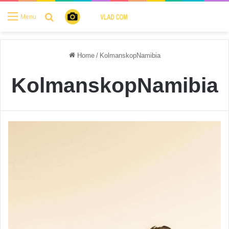
Search for
Menu
Home
/
KolmanskopNamibia
KolmanskopNamibia