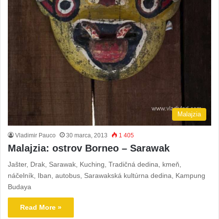
Malajzia
Vladimir Pauco
30 marca, 2013
1 405
Malajzia: ostrov Borneo – Sarawak
Jašter, Drak, Sarawak, Kuching, Tradičná dedina, kmeň,
náčelník, Iban, autobus, Sarawakská kultúrna dedina, Kampung
Budaya
Read More »