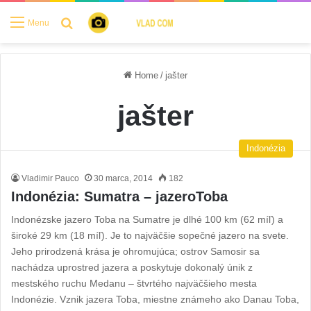
Search for
Menu
Home
/
jašter
jašter
Indonézia
Vladimir Pauco
30 marca, 2014
182
Indonézia: Sumatra – jazeroToba
Indonézske jazero Toba na Sumatre je dlhé 100 km (62 míľ) a
široké 29 km (18 míľ). Je to najväčšie sopečné jazero na svete.
Jeho prirodzená krása je ohromujúca; ostrov Samosir sa
nachádza uprostred jazera a poskytuje dokonalý únik z
mestského ruchu Medanu – štvrtého najväčšieho mesta
Indonézie. Vznik jazera Toba, miestne známeho ako Danau Toba,