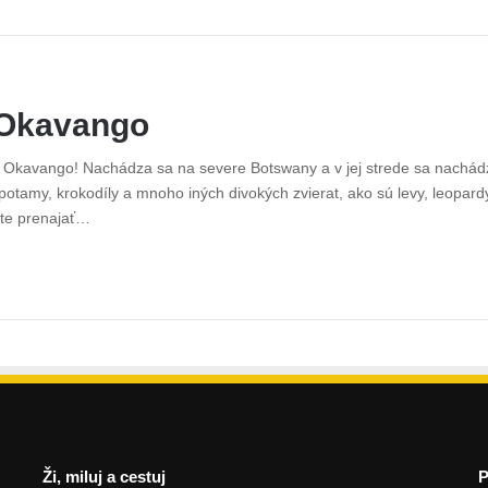
 Okavango
ky Okavango! Nachádza sa na severe Botswany a v jej strede sa nachád
opotamy, krokodíly a mnoho iných divokých zvierat, ako sú levy, leopar
ete prenajať…
Ži, miluj a cestuj
P