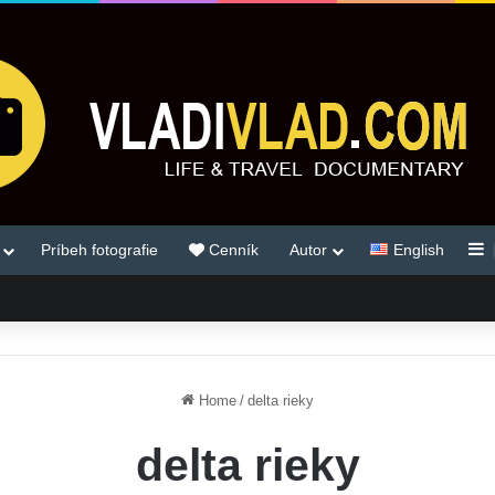
S
Príbeh fotografie
Cenník
Autor
English
Home
/
delta rieky
delta rieky