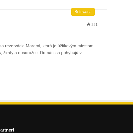
Botswana
221
za rezervácia Moremi, ktorá je úžitkovým miestom
dy, žirafy a nosorožce. Domáci sa pohybujú v
artneri