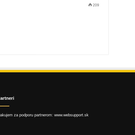
209
artneri
akujem za podporu partnerom: www.websupport.sk