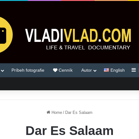
S
Príbeh fotografie
Cenník
Autor
English
Home
/
Dar Es Salaam
Dar Es Salaam