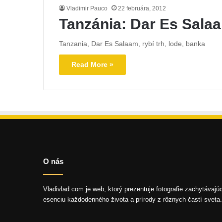
Vladimir Pauco
22 februára, 2012
Tanzánia: Dar Es Sala
Tanzania, Dar Es Salaam, rybí trh, lode, banka
Read More »
O nás
Vladivlad.com je web, ktorý prezentuje fotografie zachytávajú
esenciu každodenného života a prírody z rôznych častí sveta.