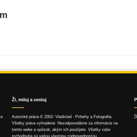
am
Ži, miluj a cestuj
P
ce
Autorské práva © 2002- Vladivlad - Príbehy a Fotografia.
Ď
Všetky práva vyhradené. Nezodpovedáme za informácie na
tomto webe a spôsob, akým ich použijete. Všetky vaše
rozhodnutia sú vašou vlastnou zodpovednosťou.