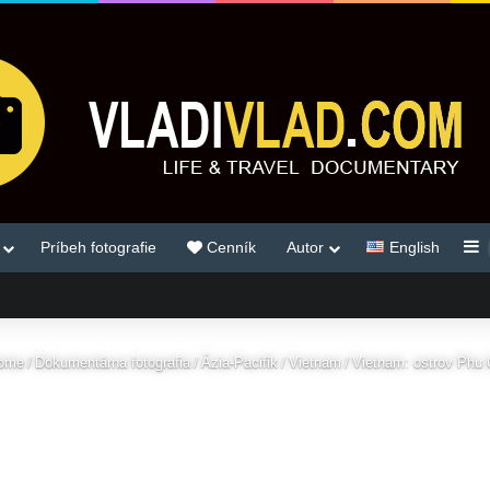
S
Príbeh fotografie
Cenník
Autor
English
ome
/
Dokumentárna fotografia
/
Ázia-Pacifik
/
Vietnam
/
Vietnam: ostrov Phu