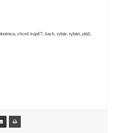
tnica, chceš kúpiť?, šach, rybár, rybári, pláž,
ki
ket
Share via Email
Print