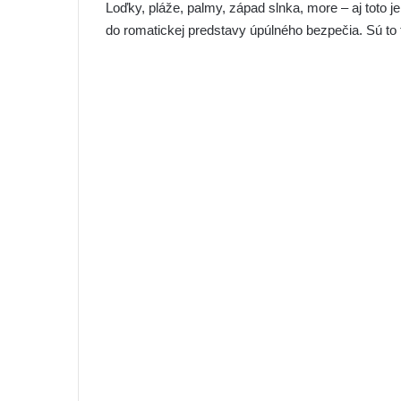
Loďky, pláže, palmy, západ slnka, more – aj toto
do romatickej predstavy úpúlného bezpečia. Sú to t