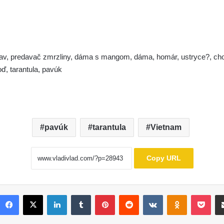
stav, predavač zmrzliny, dáma s mangom, dáma, homár, ustryce?, chobo
oď, tarantula, pavúk
pavúk
tarantula
Vietnam
Copy URL
Facebook
X
LinkedIn
Tumblr
Pinterest
Reddit
VKontakte
Odnoklassni
Poc