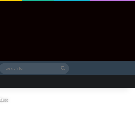
Search
idebar
for
 Quoc