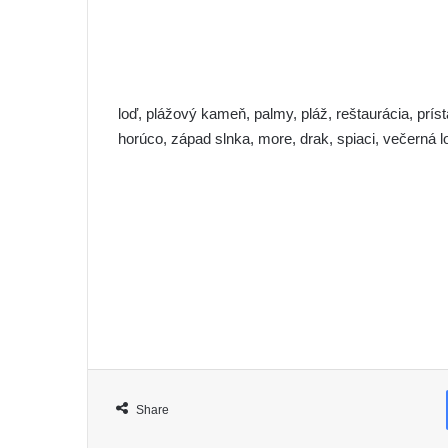
loď, plážový kameň, palmy, pláž, reštaurácia, prí
horúco, západ slnka, more, drak, spiaci, večerná l
Share