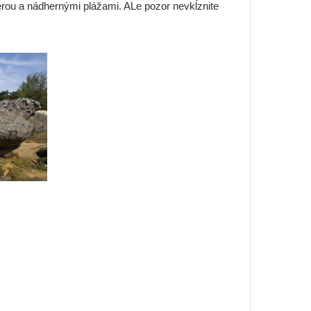
érou a nádhernými plážami. ALe pozor nevkĺznite
.