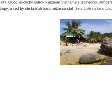
 je Phu Quoc, exotický ostrov v južnom Vietname s jedinečnou atmosf
rópy, a keď by ste kráčali bosí, môže sa stať, že stúpite na tarantulu