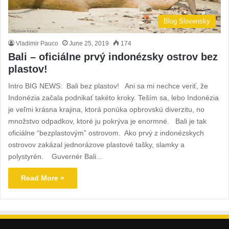
Blog Slovensky
Vladimir Pauco
June 25, 2019
174
Bali – oficiálne prvý indonézsky ostrov bez
plastov!
Intro BIG NEWS: Bali bez plastov! Ani sa mi nechce veriť, že
Indonézia začala podnikať takéto kroky. Teším sa, lebo Indonézia
je veľmi krásna krajina, ktorá ponúka opbrovskú diverzitu, no
množstvo odpadkov, ktoré ju pokrýva je enormné. Bali je tak
oficiálne “bezplastovým” ostrovom. Ako prvý z indonézskych
ostrovov zakázal jednorázove plastové tašky, slamky a
polystyrén. Guvernér Bali…
Read More »