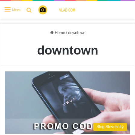
Search for
Menu
Home
/
downtown
downtown
Blog Slovensky