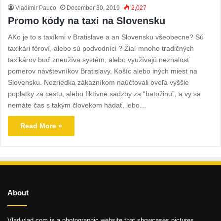
Vladimir Pauco
December 30, 2019
2,027
Promo kódy na taxi na Slovensku
AKo je to s taxíkmi v Bratislave a an Slovensku všeobecne? Sú
taxikári féroví, alebo sú podvodníci ? Žiaľ mnoho tradičných
taxikárov buď zneužíva systém, alebo využívajú neznalosť
pomerov návštevníkov Bratislavy, Košíc alebo iných miest na
Slovensku. Nezriedka zákazníkom naúčtovali oveľa vyššie
poplatky za cestu, alebo fiktívne sadzby za “batožinu”, a vy sa
nemáte čas s takým človekom hádať, lebo…
Read More »
About
Vladivlad.com is a photographic website that showcases pictures